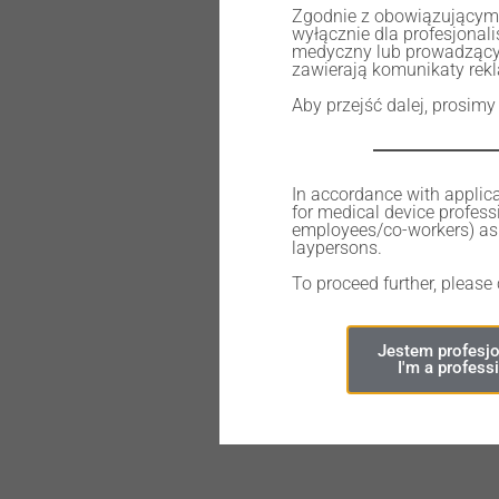
Zgodnie z obowiązującymi 
wyłącznie dla profesjona
medyczny lub prowadzący
zawierają komunikaty rek
OUT OF STO
Aby przejść dalej, prosimy
In accordance with applica
for medical device professi
employees/co-workers) as 
laypersons.
To proceed further, please
ANMS
135,00
zł
Jestem profesjo
I'm a profess