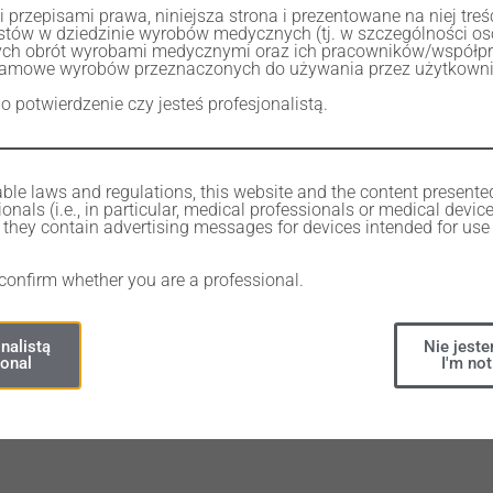
przepisami prawa, niniejsza strona i prezentowane na niej tre
listów w dziedzinie wyrobów medycznych (tj. w szczególności 
ch obrót wyrobami medycznymi oraz ich pracowników/współp
lamowe wyrobów przeznaczonych do używania przez użytkownik
CK
OUT OF STOCK
 o potwierdzenie czy jesteś profesjonalistą.
ble laws and regulations, this website and the content presente
onals (i.e., in particular, medical professionals or medical devic
they contain advertising messages for devices intended for use 
 confirm whether you are a professional.
ANMSD
135,00
zł
nalistą
Nie jeste
ional
I'm not