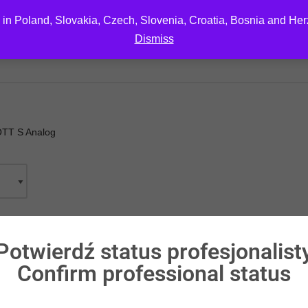
 in Poland, Slovakia, Czech, Slovenia, Croatia, Bosnia and He
Dismiss
EDUCATION
DOWNLOAD
ABOUT US
CONTA
TT S Analog
Potwierdź status profesjonalist
Confirm professional status