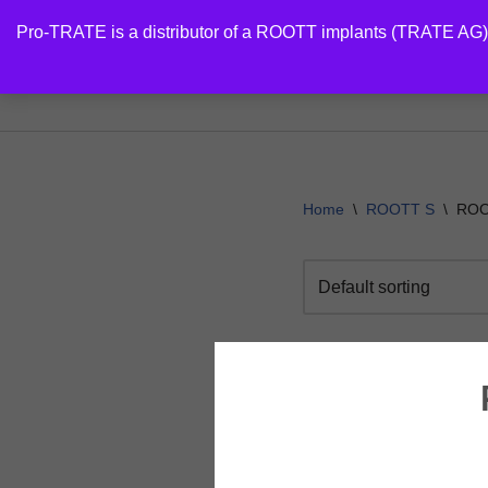
Pro-TRATE is a distributor of a ROOTT implants (TRATE AG)
Skip
PRODUCTS
to
content
Home
\
ROOTT S
\
ROO