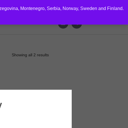
rzegovina, Montenegro, Serbia, Norway, Sweden and Finland.
CTS
Showing all 2 results
y