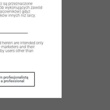
ści są przeznaczone
osób wykonujących zawód
racowników) gdyż
ów innych niż laicy.
d herein are intended only
e marketers and their
by users other than
m profesjonalistą
 a professional