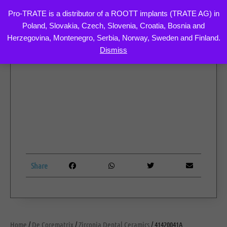
Pro-TRATE is a distributor of a ROOTT implants (TRATE AG) in
Poland, Slovakia, Czech, Slovenia, Croatia, Bosnia and
Skip
Herzegovina, Montenegro, Serbia, Norway, Sweden and Finland.
to
Dismiss
content
Share
Home
/
De Corematrix
/
Zirconia Dental Ceramics
/ 41420041A