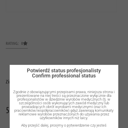
RATING: 0
Potwierdź status profesjonalisty
Confirm professional status
Zirconia Dental Ceramics
Zgodnie z obowiązującymi przepisami prawa, niniejsza strona i
prezentowane na niej treści są przeznaczone wyłącznie dla
profesjonalistów w dziedzinie wyrobów medycznych (tj. w
szczególności osób wykonujących zawód medyczny lub
500,00
zł
prowadzących obrót wyrobami medycznymi oraz ich
pracowników/współpracowników) gdyż zawierają komunikaty
reklamowe wyrobów przeznaczonych do używania przez
użytkowników innych niż laicy.
Aby przejść dalej, prosimy o potwierdzenie czy jesteś