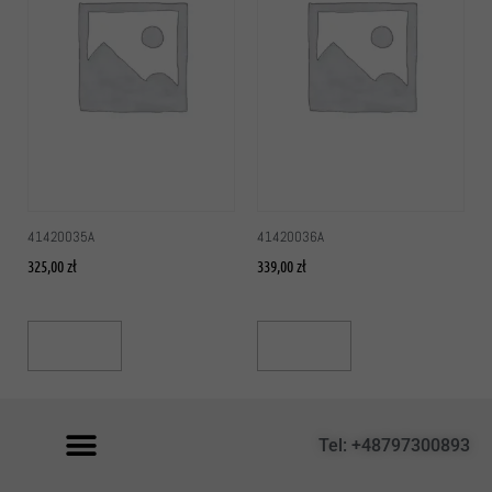
41420035A
41420036A
325,00
zł
339,00
zł
Add To Cart
Add To Cart
Tel: +48797300893