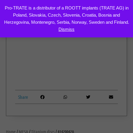
Pro-TRATE is a distributor of a ROOTT implants (TRATE AG) in
Poland, Slovakia, Czech, Slovenia, Croatia, Bosnia and
Skip
Herzegovina, Montenegro, Serbia, Norway, Sweden and Finland.
to
Dismiss
content
Share
Home
/
MESA
/
Titanium discs
/ 41420042A