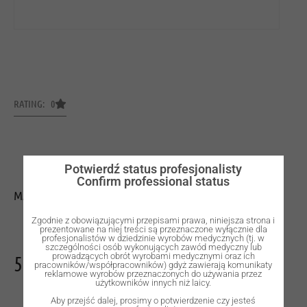
RATING: 0
Potwierdź status profesjonalisty
Confirm professional status
MAGNUM HYPERONE – DISC CUT Ø98.5x20mm
Zgodnie z obowiązującymi przepisami prawa, niniejsza strona i
prezentowane na niej treści są przeznaczone wyłącznie dla
profesjonalistów w dziedzinie wyrobów medycznych (tj. w
szczególności osób wykonujących zawód medyczny lub
511,00
zł
prowadzących obrót wyrobami medycznymi oraz ich
pracowników/współpracowników) gdyż zawierają komunikaty
reklamowe wyrobów przeznaczonych do używania przez
użytkowników innych niż laicy.
Aby przejść dalej, prosimy o potwierdzenie czy jesteś