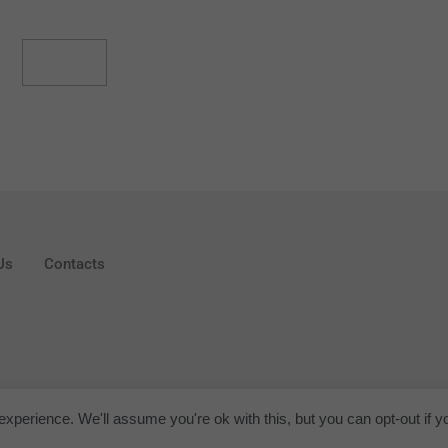
Read More
Us
Contacts
xperience. We'll assume you're ok with this, but you can opt-out if y