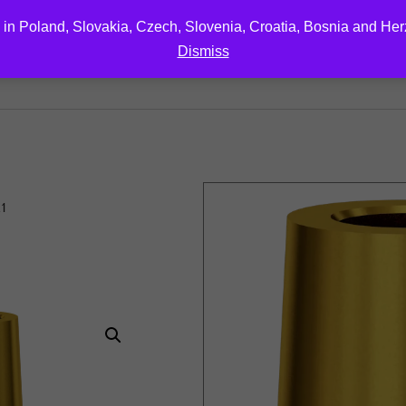
 in Poland, Slovakia, Czech, Slovenia, Croatia, Bosnia and He
Dismiss
EDUCATION
DOWNLOAD
ABOUT US
CONTA
A1