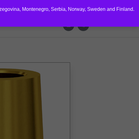
rzegovina, Montenegro, Serbia, Norway, Sweden and Finland.
CTS