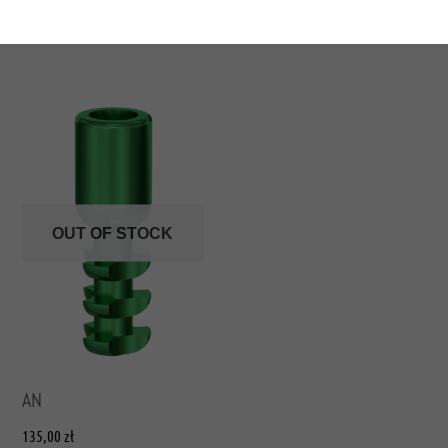
OUT OF STOCK
AN
135,00
zł