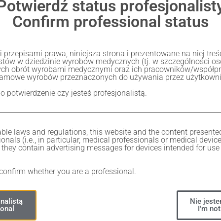
Potwierdź status profesjonalist
Confirm professional status
przepisami prawa, niniejsza strona i prezentowane na niej tre
listów w dziedzinie wyrobów medycznych (tj. w szczególności 
ch obrót wyrobami medycznymi oraz ich pracowników/współp
lamowe wyrobów przeznaczonych do używania przez użytkownik
 o potwierdzenie czy jesteś profesjonalistą.
ble laws and regulations, this website and the content presente
onals (i.e., in particular, medical professionals or medical devic
Share
they contain advertising messages for devices intended for use 
 confirm whether you are a professional.
nalistą
Nie jeste
ional
I'm not