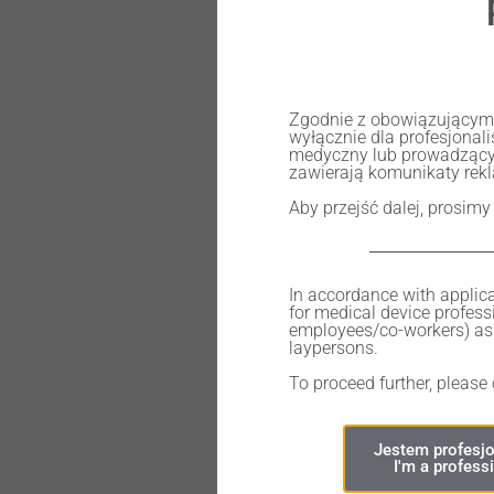
Abutment, 1 mm, R.
Zgodnie z obowiązującymi 
wyłącznie dla profesjona
medyczny lub prowadzący
135,00
zł
zawierają komunikaty rek
Aby przejść dalej, prosimy
In accordance with applica
for medical device professi
Out of stock
employees/co-workers) as 
laypersons.
To proceed further, please
Jestem profesjo
I'm a profess