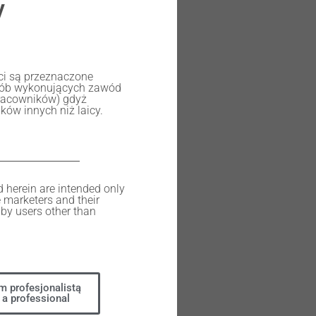
y
ści są przeznaczone
osób wykonujących zawód
racowników) gdyż
ów innych niż laicy.
d herein are intended only
e marketers and their
by users other than
m profesjonalistą
 a professional