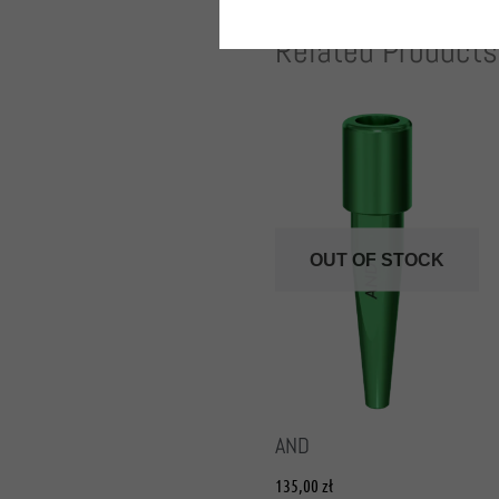
Related Products
OUT OF STOCK
AND
135,00
zł