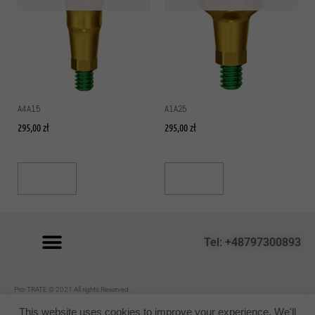
A4A15
A1A25
295,00
zł
295,00
zł
Read More
Read More
Tel: +48797300893
P
ro-TRATE © 2021 All rights Reserved.
Regulamin
This website uses cookies to improve your experience. We'll