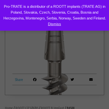
Pro-TRATE is a distributor of a ROOTT implants (TRATE AG) in
Poland, Slovakia, Czech, Slovenia, Croatia, Bosnia and
Skip
Herzegovina, Montenegro, Serbia, Norway, Sweden and Finland.
to
Dismiss
content
Share
Home
/
ROOTT C/CS/B/BS
/
ROOTT B Implant
/ B4508