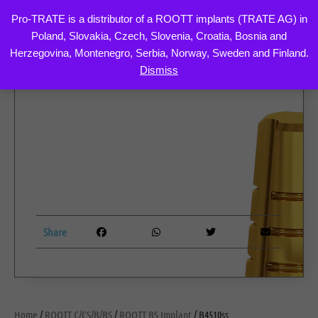
Pro-TRATE is a distributor of a ROOTT implants (TRATE AG) in
Poland, Slovakia, Czech, Slovenia, Croatia, Bosnia and
Skip
Herzegovina, Montenegro, Serbia, Norway, Sweden and Finland.
to
Dismiss
content
Share
Home
/
ROOTT C/CS/B/BS
/
ROOTT BS Implant
/ B4510ss