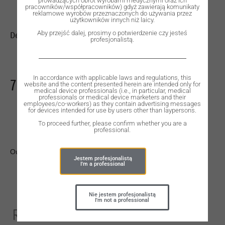
prowadzących obrót wyrobami medycznymi oraz ich
pracowników/współpracowników) gdyż zawierają komunikaty
reklamowe wyrobów przeznaczonych do używania przez
użytkowników innych niż laicy.
Dental Implant, ROOTT C, D 3.5 mm, L 16 mm.
Aby przejść dalej, prosimy o potwierdzenie czy jesteś
profesjonalistą.
In accordance with applicable laws and regulations, this
730,00
zł
website and the content presented herein are intended only for
medical device professionals (i.e., in particular, medical
professionals or medical device marketers and their
employees/co-workers) as they contain advertising messages
for devices intended for use by users other than laypersons.
To proceed further, please confirm whether you are a
professional.
Out of stock
Jestem profesjonalistą
I'm a professional
Nie jestem profesjonalistą
I'm not a professional
Related Products