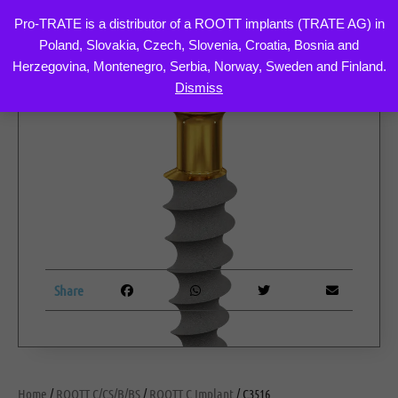
Pro-TRATE is a distributor of a ROOTT implants (TRATE AG) in
Poland, Slovakia, Czech, Slovenia, Croatia, Bosnia and
Skip
Herzegovina, Montenegro, Serbia, Norway, Sweden and Finland.
to
Dismiss
content
Share
Home
/
ROOTT C/CS/B/BS
/
ROOTT C Implant
/ C3516