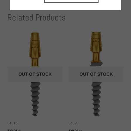
Related Products
OUT OF STOCK
OUT OF STOCK
C4016
C4020
730,00
zł
730,00
zł