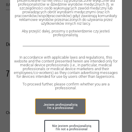
prezentowane na niej treści są przeznaczone wyłącznie dla
RATING: 0
profesjonalistów w dziedzinie wyrobów medycznych (tj. w
szczególności osób wykonujących zawód medyczny lub
prowadzących obrót wyrobami medycznymi oraz ich
pracowników/współpracowników) gdyż zawierają komunikaty
reklamowe wyrobów przeznaczonych do używania przez
użytkowników innych niż laicy.
Aby przejść dalej, prosimy o potwierdzenie czy jesteś
profesjonalistą.
Dental Implant, ROOTT C, D 3.5 mm, L 20 mm.
In accordance with applicable laws and regulations, this
website and the content presented herein are intended only for
medical device professionals (i.e., in particular, medical
professionals or medical device marketers and their
730,00
zł
employees/co-workers) as they contain advertising messages
for devices intended for use by users other than laypersons.
To proceed further, please confirm whether you are a
professional.
Jestem profesjonalistą
I'm a professional
Out of stock
Nie jestem profesjonalistą
I'm not a professional