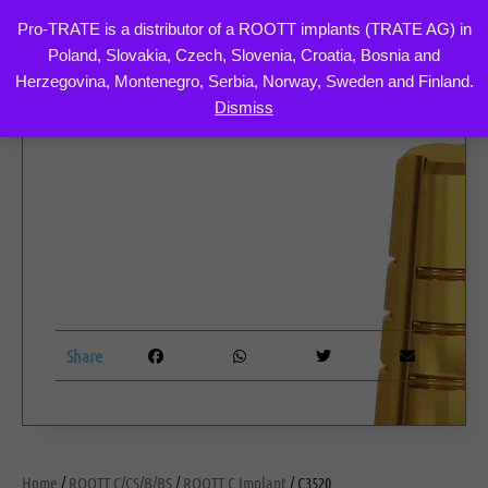
Pro-TRATE is a distributor of a ROOTT implants (TRATE AG) in
Poland, Slovakia, Czech, Slovenia, Croatia, Bosnia and
Skip
Herzegovina, Montenegro, Serbia, Norway, Sweden and Finland.
to
Dismiss
content
Share
Home
/
ROOTT C/CS/B/BS
/
ROOTT C Implant
/ C3520