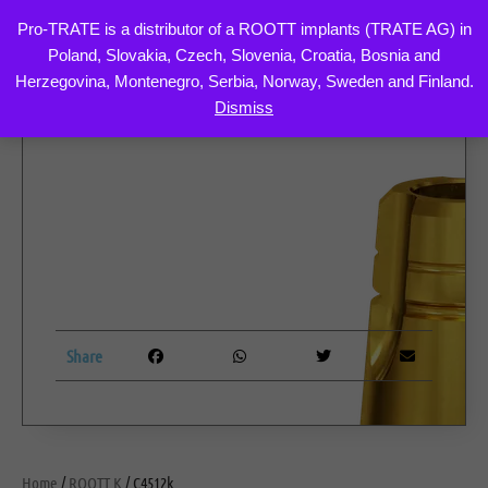
Pro-TRATE is a distributor of a ROOTT implants (TRATE AG) in
Poland, Slovakia, Czech, Slovenia, Croatia, Bosnia and
Skip
Herzegovina, Montenegro, Serbia, Norway, Sweden and Finland.
to
Dismiss
content
Share
Home
/
ROOTT K
/ C4512k