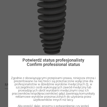
Potwierdź status profesjonalisty
Confirm professional status
Zgodnie z obowiązującymi przepisami prawa, niniejsza strona i
prezentowane na niej treści są przeznaczone wyłącznie dla
RATING: 0
profesjonalistów w dziedzinie wyrobów medycznych (tj. w
szczególności osób wykonujących zawód medyczny lub
prowadzących obrót wyrobami medycznymi oraz ich
pracowników/współpracowników) gdyż zawierają komunikaty
reklamowe wyrobów przeznaczonych do używania przez
użytkowników innych niż laicy.
Aby przejść dalej, prosimy o potwierdzenie czy jesteś