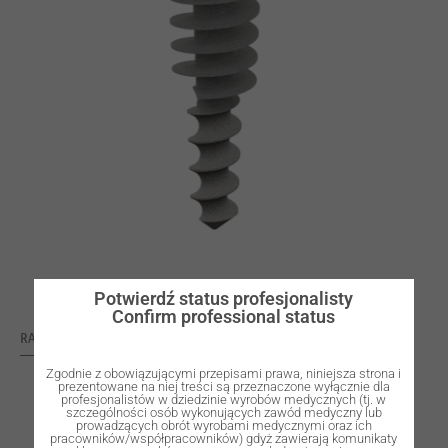
Potwierdź status profesjonalisty
Confirm professional status
RATING: 0
Zgodnie z obowiązującymi przepisami prawa, niniejsza strona i
prezentowane na niej treści są przeznaczone wyłącznie dla
profesjonalistów w dziedzinie wyrobów medycznych (tj. w
szczególności osób wykonujących zawód medyczny lub
prowadzących obrót wyrobami medycznymi oraz ich
pracowników/współpracowników) gdyż zawierają komunikaty