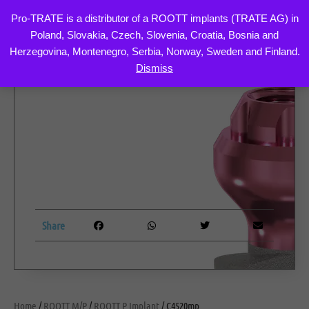
Pro-TRATE is a distributor of a ROOTT implants (TRATE AG) in
Poland, Slovakia, Czech, Slovenia, Croatia, Bosnia and
Skip
Herzegovina, Montenegro, Serbia, Norway, Sweden and Finland.
to
Dismiss
content
Share
Home
/
ROOTT M/P
/
ROOTT P Implant
/ C4520mp