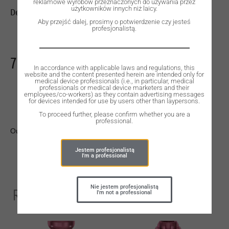
reklamowe wyrobów przeznaczonych do używania przez
użytkowników innych niż laicy.
Dental Implant, ROOTT P, D 4.5 mm, L 20 mm.
Aby przejść dalej, prosimy o potwierdzenie czy jesteś
profesjonalistą.
730,00
zł
In accordance with applicable laws and regulations, this
website and the content presented herein are intended only for
medical device professionals (i.e., in particular, medical
professionals or medical device marketers and their
employees/co-workers) as they contain advertising messages
for devices intended for use by users other than laypersons.
To proceed further, please confirm whether you are a
professional.
Out of stock
Jestem profesjonalistą
I'm a professional
Nie jestem profesjonalistą
Related Products
I'm not a professional