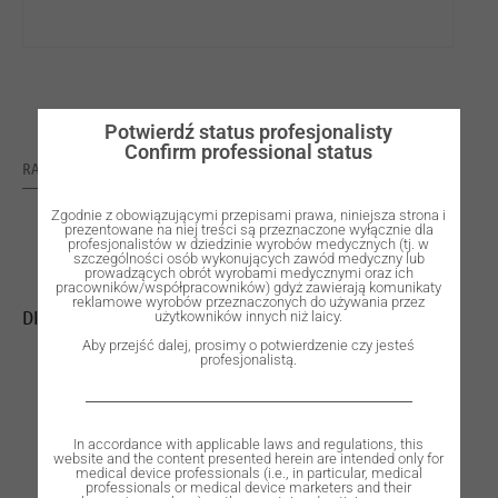
Potwierdź status profesjonalisty
Confirm professional status
RATING: 0
Zgodnie z obowiązującymi przepisami prawa, niniejsza strona i
prezentowane na niej treści są przeznaczone wyłącznie dla
profesjonalistów w dziedzinie wyrobów medycznych (tj. w
szczególności osób wykonujących zawód medyczny lub
prowadzących obrót wyrobami medycznymi oraz ich
pracowników/współpracowników) gdyż zawierają komunikaty
reklamowe wyrobów przeznaczonych do używania przez
DISC WØ98 H12mm ZYTTRIA Z402 EXTRA-TRASLUCENT
użytkowników innych niż laicy.
Aby przejść dalej, prosimy o potwierdzenie czy jesteś
profesjonalistą.
In accordance with applicable laws and regulations, this
website and the content presented herein are intended only for
medical device professionals (i.e., in particular, medical
professionals or medical device marketers and their