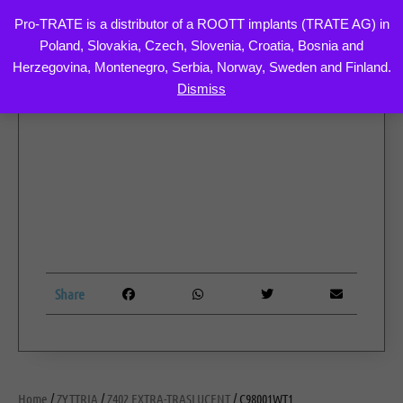
Pro-TRATE is a distributor of a ROOTT implants (TRATE AG) in
Poland, Slovakia, Czech, Slovenia, Croatia, Bosnia and
Skip
Herzegovina, Montenegro, Serbia, Norway, Sweden and Finland.
to
Dismiss
content
Share
Home
/
ZYTTRIA
/
Z402 EXTRA-TRASLUCENT
/ C98001WT1