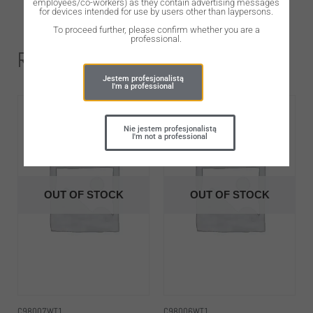
employees/co-workers) as they contain advertising messages
for devices intended for use by users other than laypersons.
To proceed further, please confirm whether you are a
professional.
Related Products
Jestem profesjonalistą
I'm a professional
Nie jestem profesjonalistą
I'm not a professional
OUT OF STOCK
OUT OF STOCK
C98007WT1
C98006WT1