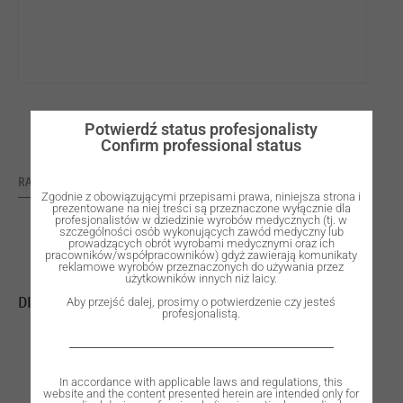
Potwierdź status profesjonalisty
Confirm professional status
RATING: 0
Zgodnie z obowiązującymi przepisami prawa, niniejsza strona i
prezentowane na niej treści są przeznaczone wyłącznie dla
profesjonalistów w dziedzinie wyrobów medycznych (tj. w
szczególności osób wykonujących zawód medyczny lub
prowadzących obrót wyrobami medycznymi oraz ich
pracowników/współpracowników) gdyż zawierają komunikaty
reklamowe wyrobów przeznaczonych do używania przez
użytkowników innych niż laicy.
DISC WØ98 H16mm ZYTTRIA Z COLOR EXTRA-PLUS – A3
Aby przejść dalej, prosimy o potwierdzenie czy jesteś
profesjonalistą.
In accordance with applicable laws and regulations, this
website and the content presented herein are intended only for