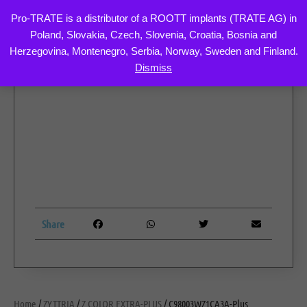
Pro-TRATE is a distributor of a ROOTT implants (TRATE AG) in
Poland, Slovakia, Czech, Slovenia, Croatia, Bosnia and
Skip
Herzegovina, Montenegro, Serbia, Norway, Sweden and Finland.
to
Dismiss
content
Share
Home
/
ZYTTRIA
/
Z COLOR EXTRA-PLUS
/ C98003WZ1CA3A-Plus