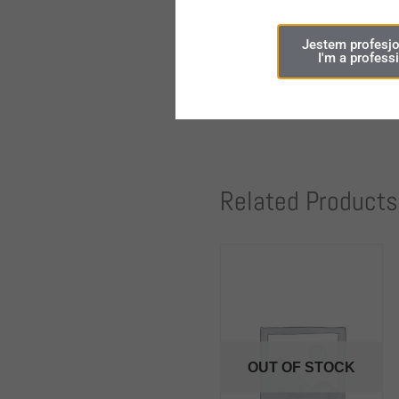
ADD TO CART
Jestem profesjo
I'm a profess
Related Products
OUT OF STOCK