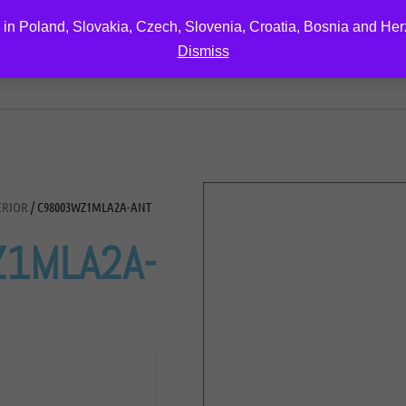
 in Poland, Slovakia, Czech, Slovenia, Croatia, Bosnia and He
Dismiss
EDUCATION
DOWNLOAD
ABOUT US
CONTA
ERIOR
/ C98003WZ1MLA2A-ANT
1MLA2A-