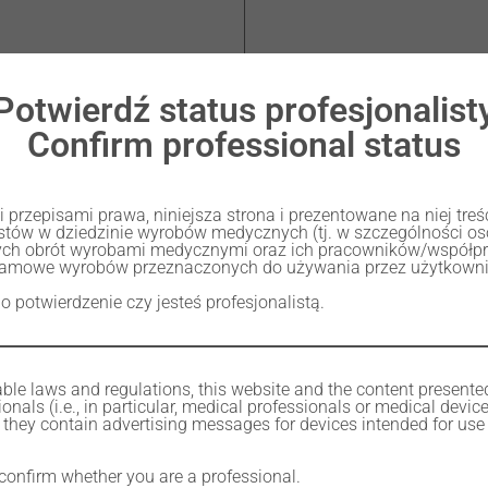
Potwierdź status profesjonalist
MULTICOLOR ANTERIOR –
Confirm professional status
przepisami prawa, niniejsza strona i prezentowane na niej tre
listów w dziedzinie wyrobów medycznych (tj. w szczególności 
ch obrót wyrobami medycznymi oraz ich pracowników/współp
lamowe wyrobów przeznaczonych do używania przez użytkownik
 o potwierdzenie czy jesteś profesjonalistą.
ble laws and regulations, this website and the content presente
onals (i.e., in particular, medical professionals or medical devic
they contain advertising messages for devices intended for use 
 confirm whether you are a professional.