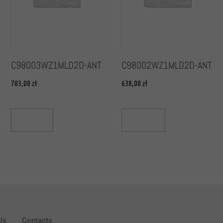
C98003WZ1MLD2D-ANT
C98002WZ1MLD2D-ANT
703,00
zł
638,00
zł
Read More
Add To Cart
Us
Contacts