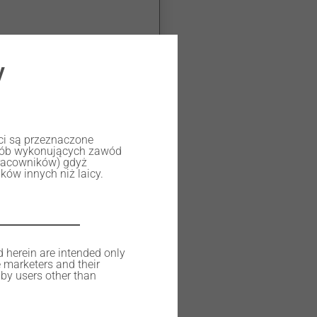
y
ści są przeznaczone
osób wykonujących zawód
racowników) gdyż
ów innych niż laicy.
d herein are intended only
e marketers and their
by users other than