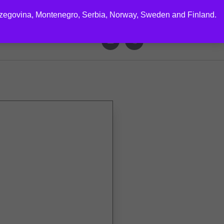
rzegovina, Montenegro, Serbia, Norway, Sweden and Finland.
CTS