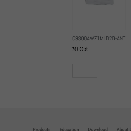
C98004WZ1MLD2D-ANT
781,00
zł
Read More
Products
Education
Download
About 