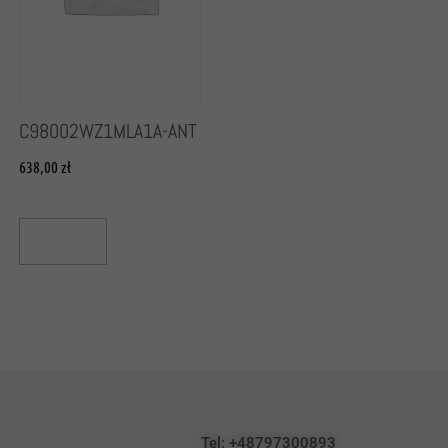
C98002WZ1MLA1A-ANT
638,00
zł
Add To Cart
Tel: +48797300893