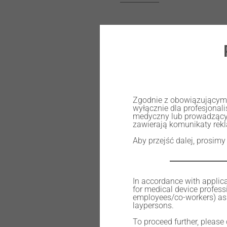
DISC WØ98 H16mm ZYTTRIA Z 
A2
Zgodnie z obowiązującymi 
wyłącznie dla profesjona
medyczny lub prowadzący
703,00
zł
zawierają komunikaty rek
Aby przejść dalej, prosimy
In accordance with applica
for medical device professi
employees/co-workers) as 
In stock
laypersons.
To proceed further, please