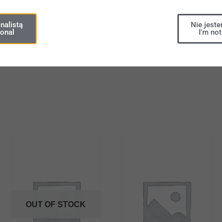
Share
nalistą
Nie jeste
ional
I'm not
OUT OF STOCK