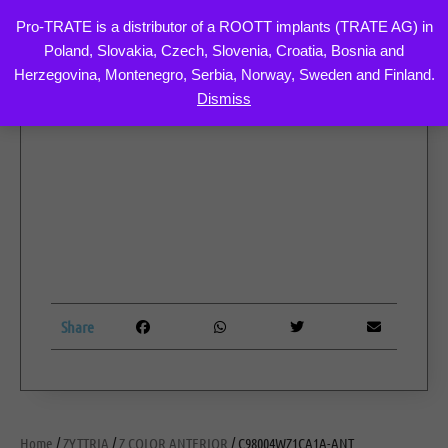
Pro-TRATE is a distributor of a ROOTT implants (TRATE AG) in
Poland, Slovakia, Czech, Slovenia, Croatia, Bosnia and
Skip
Herzegovina, Montenegro, Serbia, Norway, Sweden and Finland.
to
Dismiss
content
Share
Home
/
ZYTTRIA
/
Z COLOR ANTERIOR
/ C98004WZ1CA1A-ANT