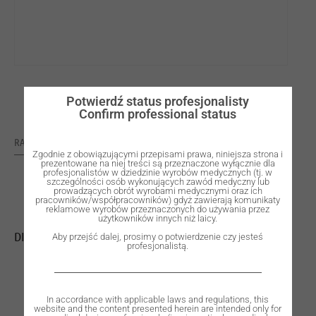
Potwierdź status profesjonalisty
Confirm professional status
RATING: 0
Zgodnie z obowiązującymi przepisami prawa, niniejsza strona i
prezentowane na niej treści są przeznaczone wyłącznie dla
profesjonalistów w dziedzinie wyrobów medycznych (tj. w
szczególności osób wykonujących zawód medyczny lub
prowadzących obrót wyrobami medycznymi oraz ich
pracowników/współpracowników) gdyż zawierają komunikaty
reklamowe wyrobów przeznaczonych do używania przez
użytkowników innych niż laicy.
DISC WØ98 H18mm ZYTTRIA Z COLOR ANTERIOR – A1
Aby przejść dalej, prosimy o potwierdzenie czy jesteś
profesjonalistą.
In accordance with applicable laws and regulations, this
website and the content presented herein are intended only for