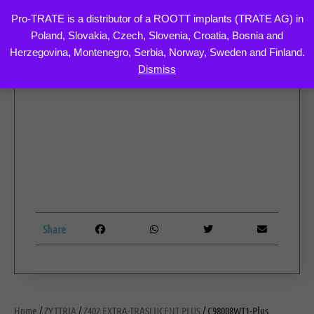
Pro-TRATE is a distributor of a ROOTT implants (TRATE AG) in
Poland, Slovakia, Czech, Slovenia, Croatia, Bosnia and
Skip
Herzegovina, Montenegro, Serbia, Norway, Sweden and Finland.
to
Dismiss
content
Share
Home
/
ZYTTRIA
/
Z402 EXTRA-TRASLUCENT PLUS
/ C98008WT1-Plus