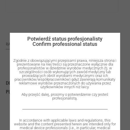
Potwierdź status profesjonalisty
Confirm professional status
RATING: 0
Zgodnie z obowiązującymi przepisami prawa, niniejsza strona i
prezentowane na niej treści są przeznaczone wyłącznie dla
profesjonalistów w dziedzinie wyrobów medycznych (tj. w
szczególności osób wykonujących zawód medyczny lub
prowadzących obrót wyrobami medycznymi oraz ich
pracowników/współpracowników) gdyż zawierają komunikaty
DISC WØ98 H30mm ZYTTRIA Z402 EXTRA-TRASLUCENT
reklamowe wyrobów przeznaczonych do używania przez
użytkowników innych niż laicy.
PLUS
Aby przejść dalej, prosimy o potwierdzenie czy jesteś
profesjonalistą.
In accordance with applicable laws and regulations, this
website and the content presented herein are intended only for
medical device professionals (i.e., in particular, medical