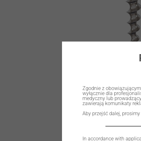
RATING: 0
Zgodnie z obowiązującymi 
wyłącznie dla profesjona
medyczny lub prowadzący
zawierają komunikaty rek
Aby przejść dalej, prosimy
Tap for C3520.
In accordance with applica