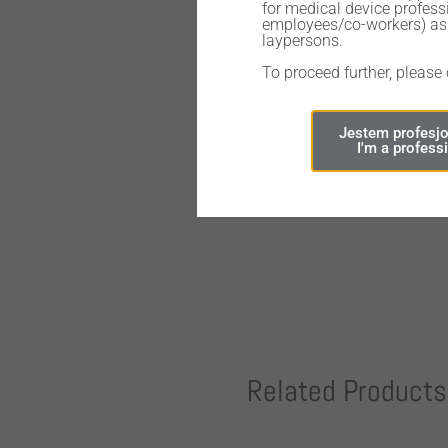
for medical device professi
employees/co-workers) as 
laypersons.
295,00
zł
To proceed further, please
Jestem profesjo
I'm a profess
Out of stock
Related Products