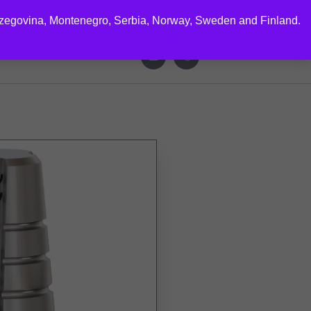
rzegovina, Montenegro, Serbia, Norway, Sweden and Finland.
CTS