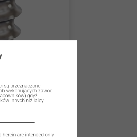
y
ści są przeznaczone
osób wykonujących zawód
racowników) gdyż
ów innych niż laicy.
d herein are intended only