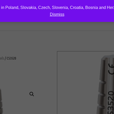
 in Poland, Slovakia, Czech, Slovenia, Croatia, Bosnia and He
Dismiss
EDUCATION
DOWNLOAD
ABOUT US
CONTA
ols
/ CS3520