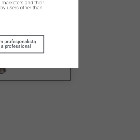
e marketers and their
by users other than
m profesjonalistą
 a professional