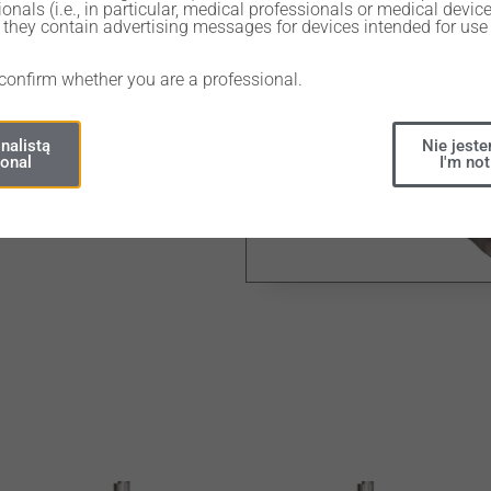
onals (i.e., in particular, medical professionals or medical devic
they contain advertising messages for devices intended for use 
 confirm whether you are a professional.
nalistą
Nie jeste
ional
I'm not
Share