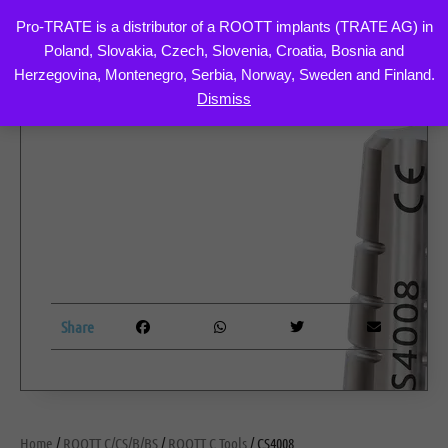
Pro-TRATE is a distributor of a ROOTT implants (TRATE AG) in
Poland, Slovakia, Czech, Slovenia, Croatia, Bosnia and
Skip
Herzegovina, Montenegro, Serbia, Norway, Sweden and Finland.
to
Dismiss
content
Share
Home
/
ROOTT C/CS/B/BS
/
ROOTT C Tools
/ CS4008