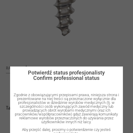
RATING: 0
Potwierdź status profesjonalisty
Confirm professional status
Zgodnie z obowiązującymi przepisami prawa, niniejsza strona i
prezentowane na niej treści są przeznaczone wyłącznie dla
profesjonalistów w dziedzinie wyrobów medycznych (tj. w
szczególności osób wykonujących zawód medyczny lub
Tap for C4008.
prowadzących obrót wyrobami medycznymi oraz ich
pracowników/współpracowników) gdyż zawierają komunikaty
reklamowe wyrobów przeznaczonych do używania przez
użytkowników innych niż laicy.
Aby przejść dalej, prosimy o potwierdzenie czy jesteś