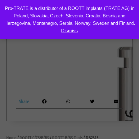
Pro-TRATE is a distributor of a ROOTT implants (TRATE AG) in
Poland, Slovakia, Czech, Slovenia, Croatia, Bosnia and
Skip
Herzegovina, Montenegro, Serbia, Norway, Sweden and Finland.
to
Dismiss
content
Share
Home
/
ROOTT C/CS/B/BS
/
ROOTT B/BS Tools
/ DB2316