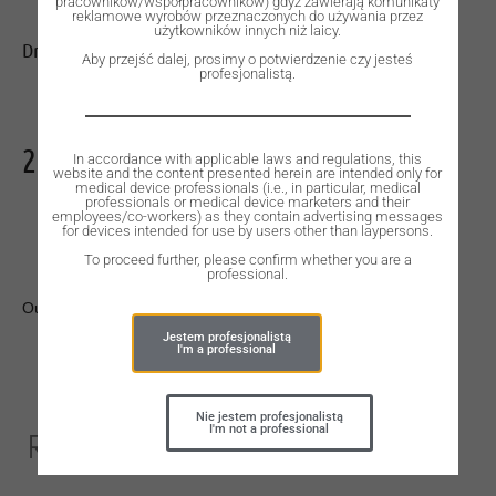
pracowników/współpracowników) gdyż zawierają komunikaty
reklamowe wyrobów przeznaczonych do używania przez
użytkowników innych niż laicy.
Drill, lance, D 2.3 mm, L 16 mm.
Aby przejść dalej, prosimy o potwierdzenie czy jesteś
profesjonalistą.
295,00
zł
In accordance with applicable laws and regulations, this
website and the content presented herein are intended only for
medical device professionals (i.e., in particular, medical
professionals or medical device marketers and their
employees/co-workers) as they contain advertising messages
for devices intended for use by users other than laypersons.
To proceed further, please confirm whether you are a
professional.
Out of stock
Jestem profesjonalistą
I'm a professional
Nie jestem profesjonalistą
I'm not a professional
Related Products