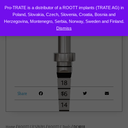
Pro-TRATE is a distributor of a ROOTT implants (TRATE AG) in
Poland, Slovakia, Czech, Slovenia, Croatia, Bosnia and
Skip
Herzegovina, Montenegro, Serbia, Norway, Sweden and Finland.
to
Dismiss
content
Share
Home
/
ROOTT C/CS/B/BS
/
ROOTT C Tools
/ DC4018