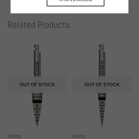
I'm not a professional
Related Products
OUT OF STOCK
OUT OF STOCK
DC5008
DC4010