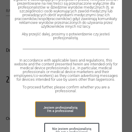
prezentowane na niej treści są przeznaczone wyłącznie dla
profesjonalistów w dziedzinie wyrobów medycznych (tj. w
RATING: 0
szczególności osób wykonujących zawód medyczny lub
prowadzących obrót wyrobami medycznymi oraz ich
pracowników/współpracowników) gdyż zawierają komunikaty
reklamowe wyrobów przeznaczonych do używania przez
użytkowników innych niż laicy.
Aby przejść dalej, prosimy o potwierdzenie czy jesteś
profesjonalistą.
Drill for C4018.
In accordance with applicable laws and regulations, this
website and the content presented herein are intended only for
medical device professionals (i.e., in particular, medical
professionals or medical device marketers and their
employees/co-workers) as they contain advertising messages
295,00
zł
for devices intended for use by users other than laypersons.
To proceed further, please confirm whether you are a
professional.
Jestem profesjonalistą
I'm a professional
Out of stock
Nie jestem profesjonalistą