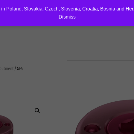
 in Poland, Slovakia, Czech, Slovenia, Croatia, Bosnia and He
Dismiss
EDUCATION
DOWNLOAD
ABOUT US
CONTA
abutment
/ GF5