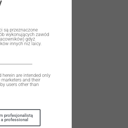
y
ści są przeznaczone
osób wykonujących zawód
racowników) gdyż
ów innych niż laicy.
d herein are intended only
e marketers and their
by users other than
m profesjonalistą
 a professional