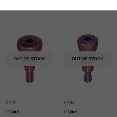
OUT OF STOCK
OUT OF STOCK
GFP3
GFN4
135,00
zł
135,00
zł