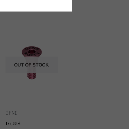
OUT OF STOCK
GFN0
135,00
zł