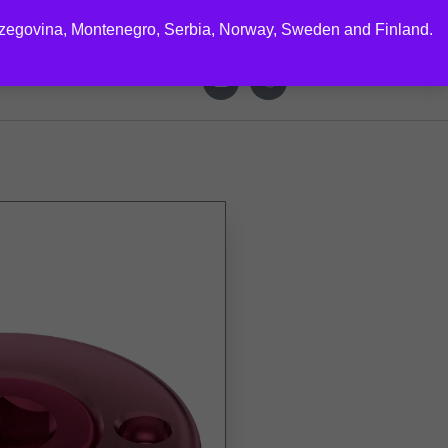
rzegovina, Montenegro, Serbia, Norway, Sweden and Finland.
CTS