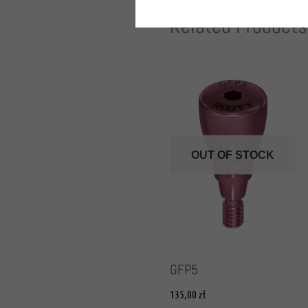
Related Products
OUT OF STOCK
GFP5
135,00
zł