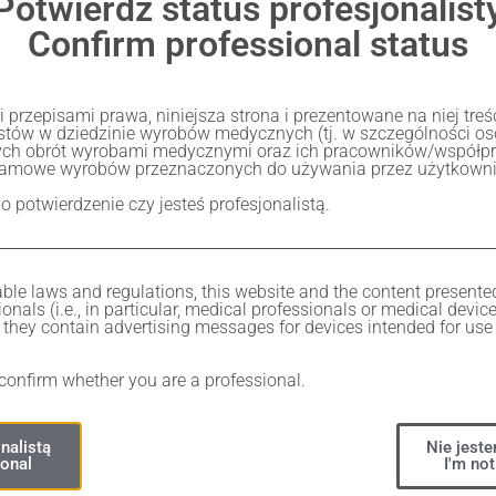
Potwierdź status profesjonalist
Confirm professional status
przepisami prawa, niniejsza strona i prezentowane na niej tre
listów w dziedzinie wyrobów medycznych (tj. w szczególności 
ch obrót wyrobami medycznymi oraz ich pracowników/współp
lamowe wyrobów przeznaczonych do używania przez użytkownik
 o potwierdzenie czy jesteś profesjonalistą.
ble laws and regulations, this website and the content presente
onals (i.e., in particular, medical professionals or medical devic
Share
they contain advertising messages for devices intended for use 
 confirm whether you are a professional.
nalistą
Nie jeste
ional
I'm not