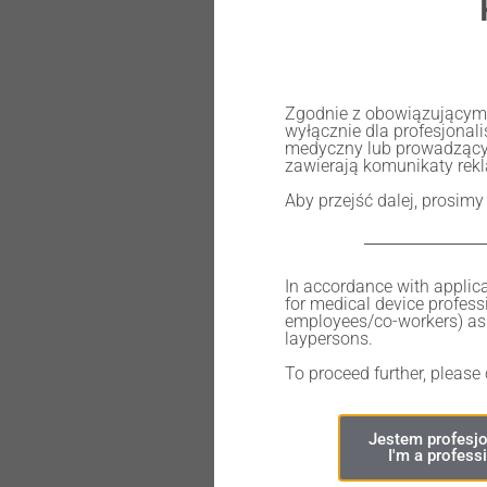
Healing abutment, 5 mm, R.
Zgodnie z obowiązującymi 
wyłącznie dla profesjona
medyczny lub prowadzący
135,00
zł
zawierają komunikaty rek
Aby przejść dalej, prosimy
In accordance with applica
for medical device professi
Out of stock
employees/co-workers) as 
laypersons.
To proceed further, please
Jestem profesjo
I'm a profess