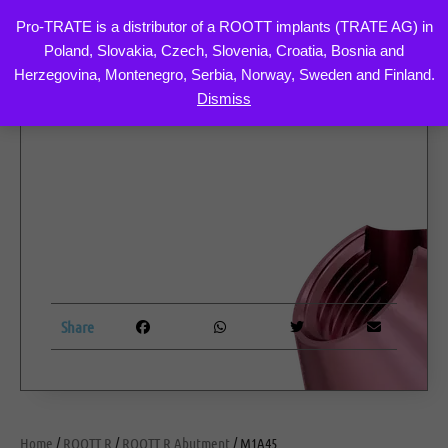
Pro-TRATE is a distributor of a ROOTT implants (TRATE AG) in
Poland, Slovakia, Czech, Slovenia, Croatia, Bosnia and
Skip
Herzegovina, Montenegro, Serbia, Norway, Sweden and Finland.
to
Dismiss
content
Share
Home
/
ROOTT R
/
ROOTT R Abutment
/ M1A45