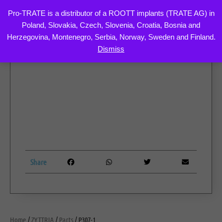
Pro-TRATE is a distributor of a ROOTT implants (TRATE AG) in
Poland, Slovakia, Czech, Slovenia, Croatia, Bosnia and
Skip
Herzegovina, Montenegro, Serbia, Norway, Sweden and Finland.
to
Dismiss
content
Share
Home
/
ZYTTRIA
/
Parts
/ P307-1