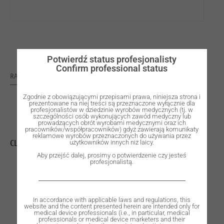
Potwierdź status profesjonalisty
Confirm professional status
RATING: 0
Zgodnie z obowiązującymi przepisami prawa, niniejsza strona i
prezentowane na niej treści są przeznaczone wyłącznie dla
profesjonalistów w dziedzinie wyrobów medycznych (tj. w
szczególności osób wykonujących zawód medyczny lub
prowadzących obrót wyrobami medycznymi oraz ich
pracowników/współpracowników) gdyż zawierają komunikaty
reklamowe wyrobów przeznaczonych do używania przez
CLOSED ROUND SAGGER Ø94xH30mm
użytkowników innych niż laicy.
Aby przejść dalej, prosimy o potwierdzenie czy jesteś
profesjonalistą.
In accordance with applicable laws and regulations, this
website and the content presented herein are intended only for
medical device professionals (i.e., in particular, medical
professionals or medical device marketers and their