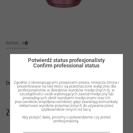
RATING: 0
Potwierdź status profesjonalisty
Confirm professional status
Drill stop, S2, L 8 mm.
Zgodnie z obowiązującymi przepisami prawa, niniejsza strona i
prezentowane na niej treści są przeznaczone wyłącznie dla
profesjonalistów w dziedzinie wyrobów medycznych (tj. w
szczególności osób wykonujących zawód medyczny lub
prowadzących obrót wyrobami medycznymi oraz ich
pracowników/współpracowników) gdyż zawierają komunikaty
reklamowe wyrobów przeznaczonych do używania przez
295,00
zł
użytkowników innych niż laicy.
Aby przejść dalej, prosimy o potwierdzenie czy jesteś
profesjonalistą.