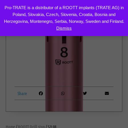
Pro-TRATE is a distributor of a ROOTT implants (TRATE AG) in
Poland, Slovakia, Czech, Slovenia, Croatia, Bosnia and
Skip
Herzegovina, Montenegro, Serbia, Norway, Sweden and Finland.
to
Dismiss
content
Share
Home
/
ROOTT Drill stop
/ S2L08