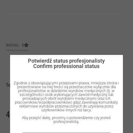
RATING: 0
Potwierdź status profesjonalisty
Confirm professional status
Zgodnie z obowiązującymi przepisami prawa, niniejsza strona i
Torus for metal
prezentowane na niej treści są przeznaczone wyłącznie dla
profesjonalistów w dziedzinie wyrobów medycznych (tj. w
szczególności osób wykonujących zawód medyczny lub
prowadzących obrót wyrobami medycznymi oraz ich
pracowników/współpracowników) gdyż zawierają komunikaty
reklamowe wyrobów przeznaczonych do używania przez
użytkowników innych niż laicy.
484,00
zł
Aby przejść dalej, prosimy o potwierdzenie czy jesteś
profesjonalistą.