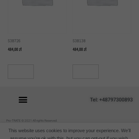
S3B726
S3B138
484,00
zł
484,00
zł
Read More
Read More
Tel: +48797300893
P
ro-TRATE © 2021 All rights Reserved.
Regulamin
This website uses cookies to improve your experience. We'll
assume you're ok with this, but you can opt-out if you wish.