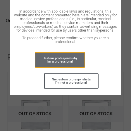
In accordance with applicable laws and regulations, this
website and the content presented herein are intended only for
medical device professionals (i.e., in particular, medical
Out of stock
professionals or medical device marketers and their
employees/co-workers) as they contain advertising messages
for devices intended for use by users other than laypersons.
To proceed further, please confirm whether you are a
professional.
Related Products
Jestem profesjonalistą
I'm a professional
Nie jestem profesjonalistą
I'm not a professional
OUT OF STOCK
OUT OF STOCK