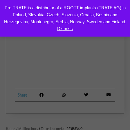
Pro-TRATE is a distributor of a ROOTT implants (TRATE AG) in
Poland, Slovakia, Czech, Slovenia, Croatia, Bosnia and
Skip
Herzegovina, Montenegro, Serbia, Norway, Sweden and Finland.
to
Dismiss
content
Share
Home
/
Milling burs
/
Torus for metal
/ S3B836 ◊