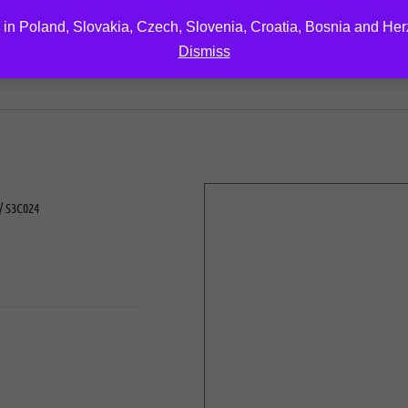
 in Poland, Slovakia, Czech, Slovenia, Croatia, Bosnia and He
Dismiss
EDUCATION
DOWNLOAD
ABOUT US
CONTA
/ S3C024