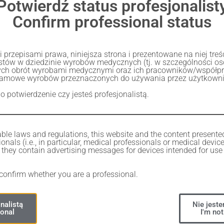
Potwierdź status profesjonalist
Confirm professional status
przepisami prawa, niniejsza strona i prezentowane na niej tre
listów w dziedzinie wyrobów medycznych (tj. w szczególności 
ch obrót wyrobami medycznymi oraz ich pracowników/współp
lamowe wyrobów przeznaczonych do używania przez użytkownik
 o potwierdzenie czy jesteś profesjonalistą.
ble laws and regulations, this website and the content presente
onals (i.e., in particular, medical professionals or medical devic
Share
they contain advertising messages for devices intended for use 
 confirm whether you are a professional.
nalistą
Nie jeste
ional
I'm not