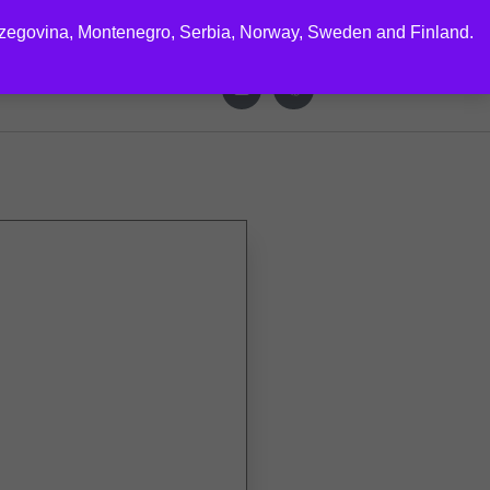
rzegovina, Montenegro, Serbia, Norway, Sweden and Finland.
CTS