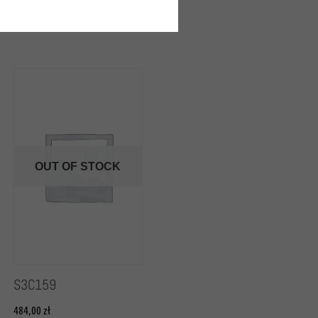
OUT OF STOCK
S3C159
484,00
zł