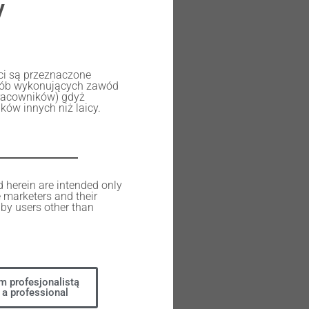
y
ści są przeznaczone
osób wykonujących zawód
racowników) gdyż
ów innych niż laicy.
d herein are intended only
e marketers and their
by users other than
m profesjonalistą
 a professional