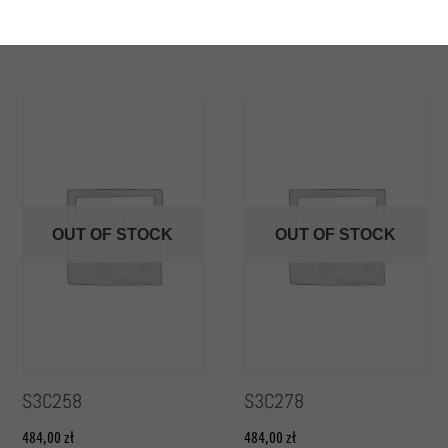
OUT OF STOCK
OUT OF STOCK
S3C258
S3C278
484,00
zł
484,00
zł