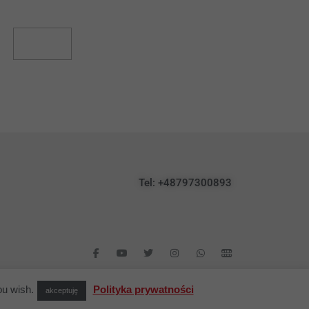
Read More
Tel: +48797300893
ou wish.
Polityka prywatności
akceptuję