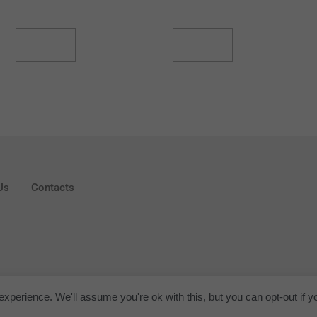
Read More
Read More
Us
Contacts
xperience. We'll assume you're ok with this, but you can opt-out if y