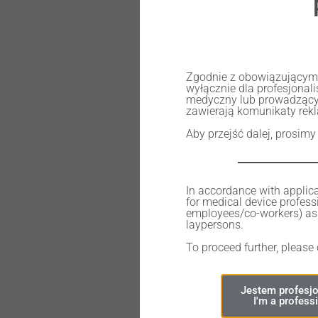
Shaft for metal
Zgodnie z obowiązującymi 
wyłącznie dla profesjona
medyczny lub prowadzący
484,00
zł
zawierają komunikaty rek
Aby przejść dalej, prosimy
In accordance with applica
for medical device professi
Out of stock
employees/co-workers) as 
laypersons.
To proceed further, please
Jestem profesjo
I'm a profess