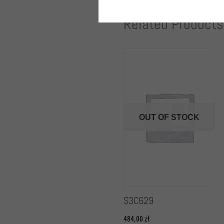
Related Products
OUT OF STOCK
S3C629
484,00
zł