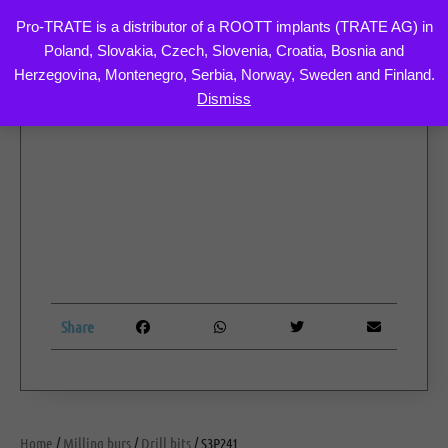
Pro-TRATE is a distributor of a ROOTT implants (TRATE AG) in
Poland, Slovakia, Czech, Slovenia, Croatia, Bosnia and
Skip
Herzegovina, Montenegro, Serbia, Norway, Sweden and Finland.
to
Dismiss
content
Share
Home
/
Milling burs
/
Drill bits
/ S3P241