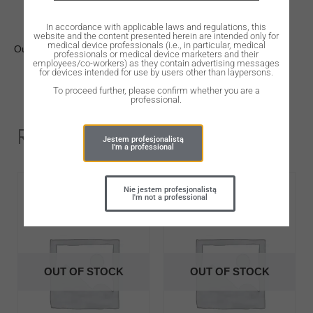
In accordance with applicable laws and regulations, this
website and the content presented herein are intended only for
medical device professionals (i.e., in particular, medical
Out of stock
professionals or medical device marketers and their
employees/co-workers) as they contain advertising messages
for devices intended for use by users other than laypersons.
To proceed further, please confirm whether you are a
professional.
Related Products
Jestem profesjonalistą
I'm a professional
Nie jestem profesjonalistą
I'm not a professional
OUT OF STOCK
OUT OF STOCK