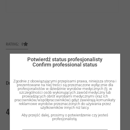
RATING: 0
Potwierdź status profesjonalisty
Confirm professional status
Zgodnie z obowiązującymi przepisami prawa, niniejsza strona i
Drill bits
prezentowane na niej treści są przeznaczone wyłącznie dla
profesjonalistów w dziedzinie wyrobów medycznych (tj. w
szczególności osób wykonujących zawód medyczny lub
prowadzących obrót wyrobami medycznymi oraz ich
pracowników/współpracowników) gdyż zawierają komunikaty
reklamowe wyrobów przeznaczonych do używania przez
użytkowników innych niż laicy.
484,00
zł
Aby przejść dalej, prosimy o potwierdzenie czy jesteś
profesjonalistą.