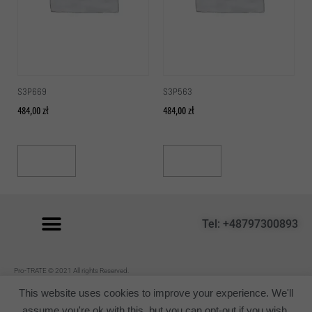
S3P669
S3P563
484,00
zł
484,00
zł
Read More
Read More
Tel: +48797300893
P
ro-TRATE © 2021 All rights Reserved.
Regulamin
This website uses cookies to improve your experience. We'll
assume you're ok with this, but you can opt-out if you wish.