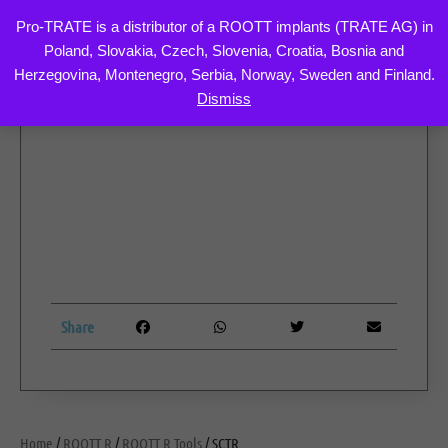
Pro-TRATE is a distributor of a ROOTT implants (TRATE AG) in
Poland, Slovakia, Czech, Slovenia, Croatia, Bosnia and
Skip
Herzegovina, Montenegro, Serbia, Norway, Sweden and Finland.
to
Dismiss
content
Share
Home
/
ROOTT R
/
ROOTT R Tools
/ SCTR