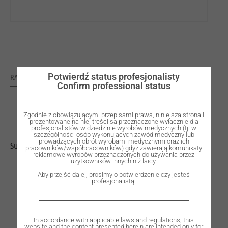
Potwierdź status profesjonalisty
RATING: 0
Confirm professional status
Zgodnie z obowiązującymi przepisami prawa, niniejsza strona i
prezentowane na niej treści są przeznaczone wyłącznie dla
profesjonalistów w dziedzinie wyrobów medycznych (tj. w
szczególności osób wykonujących zawód medyczny lub
prowadzących obrót wyrobami medycznymi oraz ich
Surgical cassette, taps, R.
pracowników/współpracowników) gdyż zawierają komunikaty
reklamowe wyrobów przeznaczonych do używania przez
użytkowników innych niż laicy.
Aby przejść dalej, prosimy o potwierdzenie czy jesteś
profesjonalistą.
In accordance with applicable laws and regulations, this
website and the content presented herein are intended only for