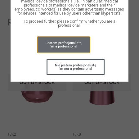
medical device professionals (i.e., in particular, medical
professionals or medical device marketers and their
employees/co-workers) as they contain advertising messages
for devices intended for use by users other than laypersons.
Related Products
To proceed further, please confirm whether you are a
professional.
Jestem profesjonalistą
I'm a professional
Nie jestem profesjonalistą
I'm not a professional
OUT OF STOCK
OUT OF STOCK
TCK2
TCK0