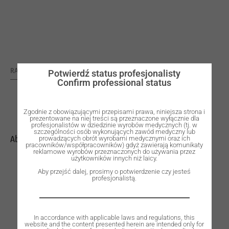
RATING: 0
Potwierdź status profesjonalisty
Confirm professional status
Zgodnie z obowiązującymi przepisami prawa, niniejsza strona i
prezentowane na niej treści są przeznaczone wyłącznie dla
profesjonalistów w dziedzinie wyrobów medycznych (tj. w
szczególności osób wykonujących zawód medyczny lub
Abutment, temporary, S, K.
prowadzących obrót wyrobami medycznymi oraz ich
pracowników/współpracowników) gdyż zawierają komunikaty
reklamowe wyrobów przeznaczonych do używania przez
użytkowników innych niż laicy.
Aby przejść dalej, prosimy o potwierdzenie czy jesteś
profesjonalistą.
In accordance with applicable laws and regulations, this
website and the content presented herein are intended only for