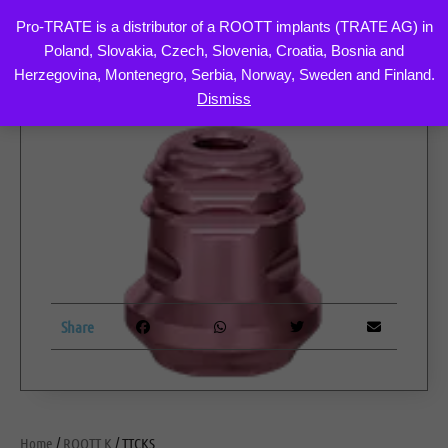
Pro-TRATE is a distributor of a ROOTT implants (TRATE AG) in
Poland, Slovakia, Czech, Slovenia, Croatia, Bosnia and
Skip
Herzegovina, Montenegro, Serbia, Norway, Sweden and Finland.
to
Dismiss
content
Share
Home
/
ROOTT K
/ TTCKS