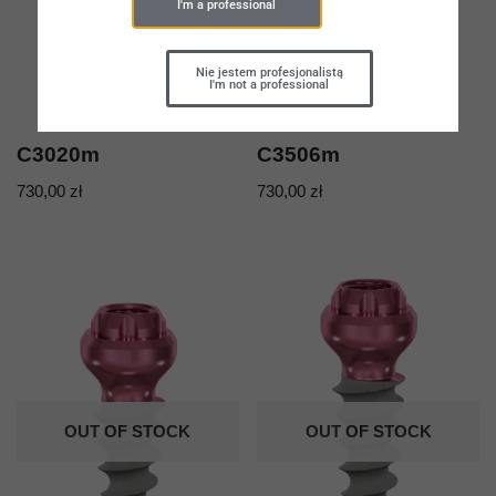
I'm a professional
Nie jestem profesjonalistą
I'm not a professional
C3020m
C3506m
730,00
zł
730,00
zł
OUT OF STOCK
OUT OF STOCK