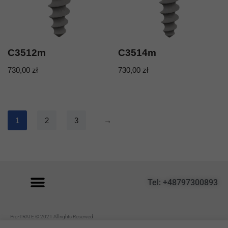
C3512m
C3514m
730,00
zł
730,00
zł
1
2
3
→
Tel: +48797300893
P
ro-TRATE © 2021 All rights Reserved.
Regulamin