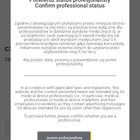
Confirm professional status
Zgodnie z obowiązującymi przepisami prawa, niniejsza strona i
prezentowane na niej treści są przeznaczone wyłącznie dla
profesjonalistów w dziedzinie wyrobów medycznych (tj. w
szczególności osób wykonujących zawód medyczny lub
prowadzących obrót wyrobami medycznymi oraz ich
pracowników/współpracowników) gdyż zawierają komunikaty
reklamowe wyrobów przeznaczonych do używania przez
C3016m
C3018m
użytkowników innych niż laicy.
730,00
zł
730,00
zł
Aby przejść dalej, prosimy o potwierdzenie czy jesteś
profesjonalistą.
In accordance with applicable laws and regulations, this
website and the content presented herein are intended only for
medical device professionals (i.e., in particular, medical
professionals or medical device marketers and their
employees/co-workers) as they contain advertising messages
for devices intended for use by users other than laypersons.
To proceed further, please confirm whether you are a
professional.
OUT OF STOCK
OUT OF STOCK
Jestem profesjonalistą