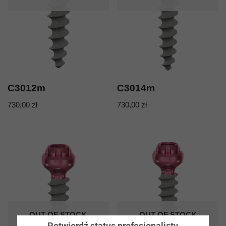
C3012m
C3014m
730,00
zł
730,00
zł
OUT OF STOCK
OUT OF STOCK
Potwierdź status profesjonalisty