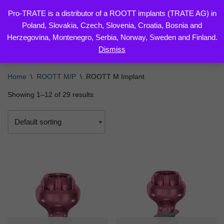
Pro-TRATE is a distributor of a ROOTT implants (TRATE AG) in
Poland, Slovakia, Czech, Slovenia, Croatia, Bosnia and
Skip
Herzegovina, Montenegro, Serbia, Norway, Sweden and Finland.
to
Dismiss
content
Home
\
ROOTT M/P
\
ROOTT M Implant
Showing 1–12 of 29 results