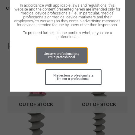
In accordance with applicable laws and regulations, this
Out of stock
website and the content presented herein are intended only for
medical device professionals (i.e., in particular, medical
professionals or medical device marketers and their
employees/co-workers) as they contain advertising messages
for devices intended for use by users other than laypersons.
To proceed further, please confirm whether you are a
professional.
Related Products
Jestem profesjonalistą
I'm a professional
Nie jestem profesjonalistą
I'm not a professional
OUT OF STOCK
OUT OF STOCK