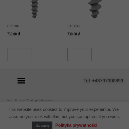
C3520M
C4012M
730,00
zł
730,00
zł
Read More
Read More
Tel: +48797300893
P
ro-TRATE © 2021 All rights Reserved.
Regulamin
This website uses cookies to improve your experience. We'll
assume you're ok with this, but you can opt-out if you wish.
Polityka prywatności
akceptuję