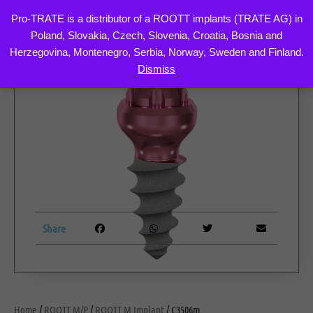
Pro-TRATE is a distributor of a ROOTT implants (TRATE AG) in
Poland, Slovakia, Czech, Slovenia, Croatia, Bosnia and
Skip
Herzegovina, Montenegro, Serbia, Norway, Sweden and Finland.
to
Dismiss
content
Share
Home
/
ROOTT M/P
/
ROOTT M Implant
/ C3506m