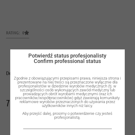
RATING: 0
Potwierdź status profesjonalisty
Confirm professional status
Dental Implant, ROOTT M, D 3.5 mm, L 6 mm.
Zgodnie z obowiązującymi przepisami prawa, niniejsza strona i
prezentowane na niej treści są przeznaczone wyłącznie dla
profesjonalistów w dziedzinie wyrobów medycznych (tj. w
szczególności osób wykonujących zawód medyczny lub
prowadzących obrót wyrobami medycznymi oraz ich
pracowników/współpracowników) gdyż zawierają komunikaty
730,00
zł
reklamowe wyrobów przeznaczonych do używania przez
użytkowników innych niż laicy.
Aby przejść dalej, prosimy o potwierdzenie czy jesteś
profesjonalistą.