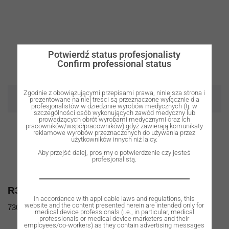
Potwierdź status profesjonalisty
Confirm professional status
Zgodnie z obowiązującymi przepisami prawa, niniejsza strona i
OUT OF STOCK
OUT OF STOCK
prezentowane na niej treści są przeznaczone wyłącznie dla
profesjonalistów w dziedzinie wyrobów medycznych (tj. w
szczególności osób wykonujących zawód medyczny lub
prowadzących obrót wyrobami medycznymi oraz ich
pracowników/współpracowników) gdyż zawierają komunikaty
reklamowe wyrobów przeznaczonych do używania przez
użytkowników innych niż laicy.
Aby przejść dalej, prosimy o potwierdzenie czy jesteś
profesjonalistą.
R3506
R3508
In accordance with applicable laws and regulations, this
website and the content presented herein are intended only for
730,00
zł
730,00
zł
medical device professionals (i.e., in particular, medical
professionals or medical device marketers and their
employees/co-workers) as they contain advertising messages