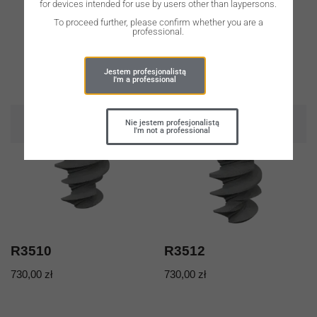
for devices intended for use by users other than laypersons.
To proceed further, please confirm whether you are a
professional.
Jestem profesjonalistą
I'm a professional
OUT OF STOCK
OUT OF STOCK
Nie jestem profesjonalistą
I'm not a professional
R3510
R3512
730,00
zł
730,00
zł