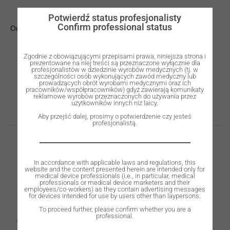
Potwierdź status profesjonalisty
Confirm professional status
Out of stock
Zgodnie z obowiązującymi przepisami prawa, niniejsza strona i
prezentowane na niej treści są przeznaczone wyłącznie dla
profesjonalistów w dziedzinie wyrobów medycznych (tj. w
szczególności osób wykonujących zawód medyczny lub
prowadzących obrót wyrobami medycznymi oraz ich
pracowników/współpracowników) gdyż zawierają komunikaty
Description
reklamowe wyrobów przeznaczonych do używania przez
użytkowników innych niż laicy.
Aby przejść dalej, prosimy o potwierdzenie czy jesteś
profesjonalistą.
Description
In accordance with applicable laws and regulations, this
website and the content presented herein are intended only for
ROOTT R dental implant is a two-piece implant for single &
medical device professionals (i.e., in particular, medical
professionals or medical device marketers and their
employees/co-workers) as they contain advertising messages
multiple unite restorations.
for devices intended for use by users other than laypersons.
To proceed further, please confirm whether you are a
professional.
Excellent primary stability in all bone types