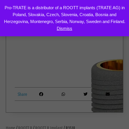
Pro-TRATE is a distributor of a ROOTT implants (TRATE AG) in
Poland, Slovakia, Czech, Slovenia, Croatia, Bosnia and
Skip
Herzegovina, Montenegro, Serbia, Norway, Sweden and Finland.
to
Dismiss
content
Share
Home
/
ROOTT R
/
ROOTT R Implant
/ R3510