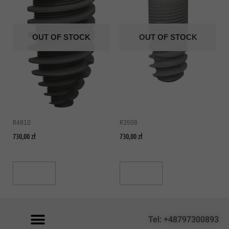
OUT OF STOCK
OUT OF STOCK
R4810
R3508
730,00
zł
730,00
zł
Read More
Read More
Tel: +48797300893