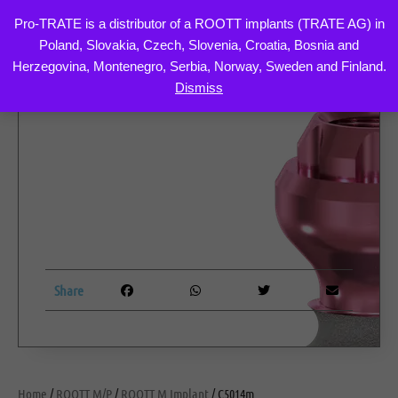
Pro-TRATE is a distributor of a ROOTT implants (TRATE AG) in
Poland, Slovakia, Czech, Slovenia, Croatia, Bosnia and
Skip
Herzegovina, Montenegro, Serbia, Norway, Sweden and Finland.
to
Dismiss
content
Share
Home
/
ROOTT M/P
/
ROOTT M Implant
/ C5014m