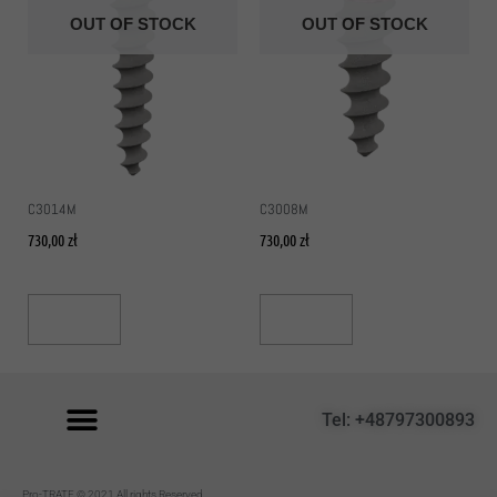
OUT OF STOCK
OUT OF STOCK
C3014M
C3008M
730,00
zł
730,00
zł
Read More
Read More
Tel: +48797300893
P
ro-TRATE © 2021 All rights Reserved.