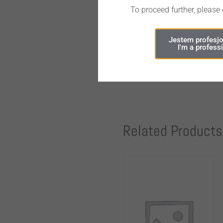
To proceed further, please
ADD TO CART
Jestem profesjo
I'm a profess
Related Products