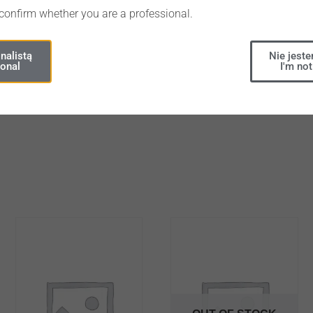
 confirm whether you are a professional.
Share
nalistą
Nie jeste
ional
I'm not