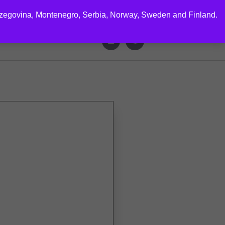
rzegovina, Montenegro, Serbia, Norway, Sweden and Finland.
CTS