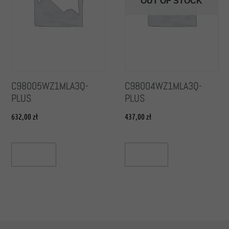
OUT OF STOCK
C98005WZ1MLA3Q-
C98004WZ1MLA3Q-
PLUS
PLUS
632,00
zł
437,00
zł
Add To Cart
Read More