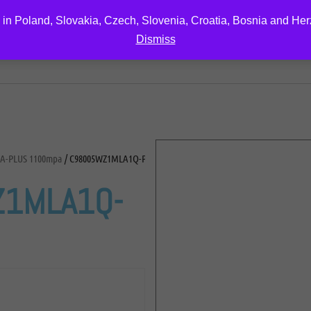
 in Poland, Slovakia, Czech, Slovenia, Croatia, Bosnia and He
Dismiss
EDUCATION
DOWNLOAD
ABOUT US
CONTA
A-PLUS 1100mpa
/ C98005WZ1MLA1Q-PLUS
1MLA1Q-