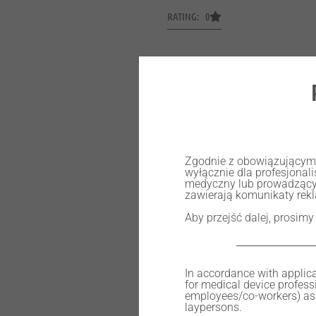
RATING: 0
DISC WØ98 H20mm ZYTTRIA Z 
1100mpa – A1
Zgodnie z obowiązującymi 
wyłącznie dla profesjona
medyczny lub prowadzący
zawierają komunikaty rek
632,00
zł
Aby przejść dalej, prosimy
In accordance with applica
for medical device professi
employees/co-workers) as 
In stock
laypersons.