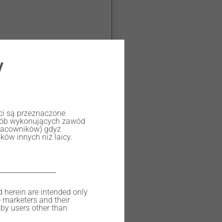
y
ści są przeznaczone
osób wykonujących zawód
racowników) gdyż
ów innych niż laicy.
d herein are intended only
e marketers and their
by users other than