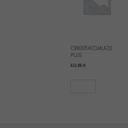
C98005WZ1MLA2Q-
PLUS
632,00
zł
Add To Cart