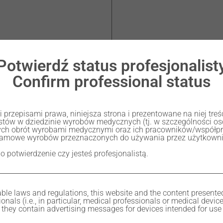
Potwierdź status profesjonalist
Confirm professional status
MULTICOLOR EXTRA-PLUS
przepisami prawa, niniejsza strona i prezentowane na niej tre
listów w dziedzinie wyrobów medycznych (tj. w szczególności 
ch obrót wyrobami medycznymi oraz ich pracowników/współp
lamowe wyrobów przeznaczonych do używania przez użytkownik
 o potwierdzenie czy jesteś profesjonalistą.
ble laws and regulations, this website and the content presente
onals (i.e., in particular, medical professionals or medical devic
they contain advertising messages for devices intended for use 