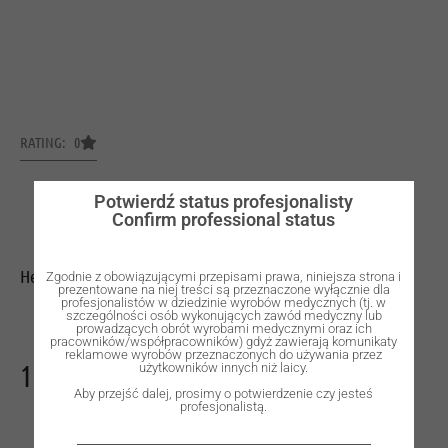
RATING: 0
Potwierdź status profesjonalisty
Confirm professional status
Healing abutment, 2 mm, R.
Zgodnie z obowiązującymi przepisami prawa, niniejsza strona i
prezentowane na niej treści są przeznaczone wyłącznie dla
profesjonalistów w dziedzinie wyrobów medycznych (tj. w
szczególności osób wykonujących zawód medyczny lub
prowadzących obrót wyrobami medycznymi oraz ich
pracowników/współpracowników) gdyż zawierają komunikaty
reklamowe wyrobów przeznaczonych do używania przez
135,00
zł
użytkowników innych niż laicy.
Aby przejść dalej, prosimy o potwierdzenie czy jesteś
profesjonalistą.