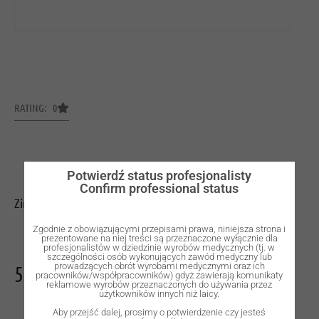
RATING: 0
Potwierdź status profesjonalisty
Confirm professional status
Zirconia Dental Ceramics
Zgodnie z obowiązującymi przepisami prawa, niniejsza strona i
prezentowane na niej treści są przeznaczone wyłącznie dla
profesjonalistów w dziedzinie wyrobów medycznych (tj. w
szczególności osób wykonujących zawód medyczny lub
500,00
zł
prowadzących obrót wyrobami medycznymi oraz ich
pracowników/współpracowników) gdyż zawierają komunikaty
reklamowe wyrobów przeznaczonych do używania przez
użytkowników innych niż laicy.
Aby przejść dalej, prosimy o potwierdzenie czy jesteś