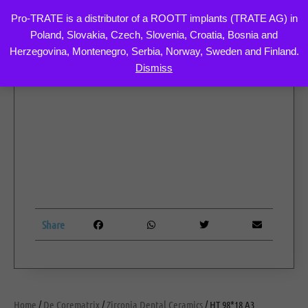
Pro-TRATE is a distributor of a ROOTT implants (TRATE AG) in
Poland, Slovakia, Czech, Slovenia, Croatia, Bosnia and
Skip
Herzegovina, Montenegro, Serbia, Norway, Sweden and Finland.
to
Dismiss
content
Share
Home
/
De Corematrix
/
Zirconia Dental Ceramics
/ HT 98*18 A3