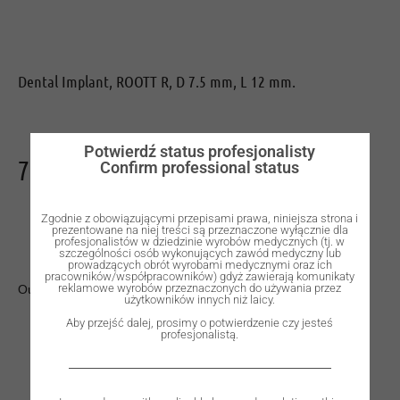
Dental Implant, ROOTT R, D 7.5 mm, L 12 mm.
Potwierdź status profesjonalisty
730,00
zł
Confirm professional status
Zgodnie z obowiązującymi przepisami prawa, niniejsza strona i
prezentowane na niej treści są przeznaczone wyłącznie dla
profesjonalistów w dziedzinie wyrobów medycznych (tj. w
szczególności osób wykonujących zawód medyczny lub
prowadzących obrót wyrobami medycznymi oraz ich
pracowników/współpracowników) gdyż zawierają komunikaty
reklamowe wyrobów przeznaczonych do używania przez
Out of stock
użytkowników innych niż laicy.
Aby przejść dalej, prosimy o potwierdzenie czy jesteś
profesjonalistą.