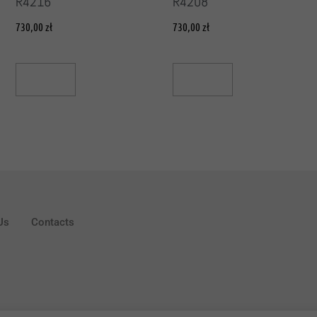
R4216
R4208
730,00
zł
730,00
zł
Read More
Read More
Us
Contacts