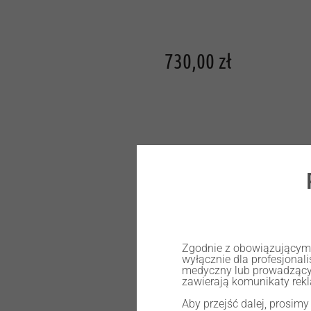
730,00
zł
Out of stock
Zgodnie z obowiązującymi 
wyłącznie dla profesjona
medyczny lub prowadzący
zawierają komunikaty rek
Aby przejść dalej, prosimy