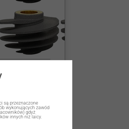
y
ści są przeznaczone
osób wykonujących zawód
racowników) gdyż
ów innych niż laicy.