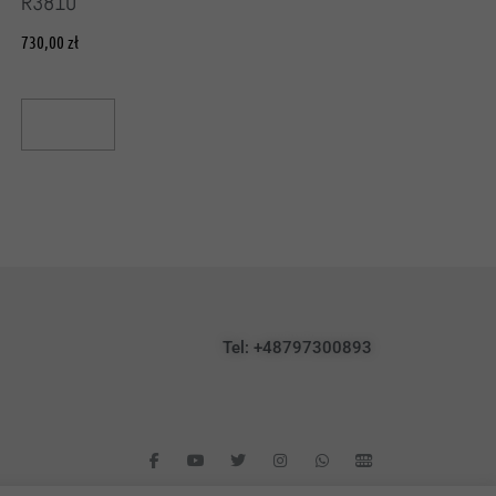
R3810
730,00
zł
Read More
Tel: +48797300893