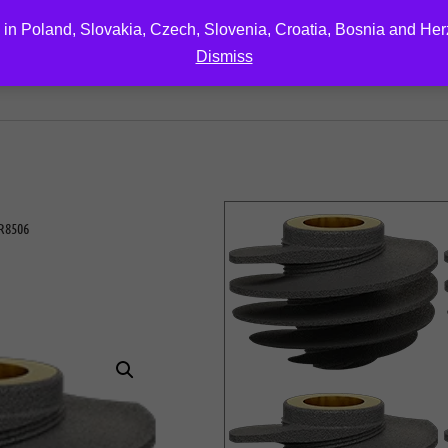
 in Poland, Slovakia, Czech, Slovenia, Croatia, Bosnia and He
Dismiss
EDUCATION
DOWNLOAD
ABOUT US
CONTA
R8506