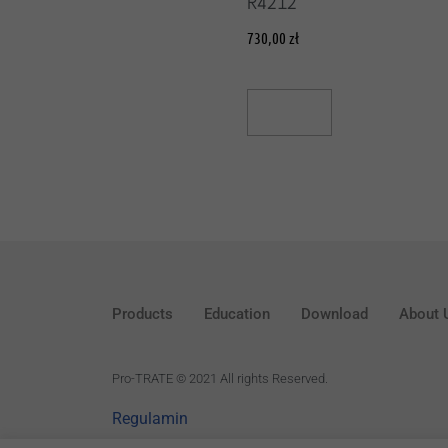
R4212
730,00
zł
Read More
Products
Education
Download
About 
P
ro-TRATE © 2021 All rights Reserved.
Regulamin