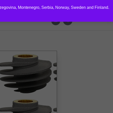
rzegovina, Montenegro, Serbia, Norway, Sweden and Finland.
CTS