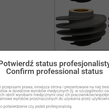
Share
Potwierdź status profesjonalist
Confirm professional status
przepisami prawa, niniejsza strona i prezentowane na niej tre
listów w dziedzinie wyrobów medycznych (tj. w szczególności 
ch obrót wyrobami medycznymi oraz ich pracowników/współp
lamowe wyrobów przeznaczonych do używania przez użytkownik
 o potwierdzenie czy jesteś profesjonalistą.