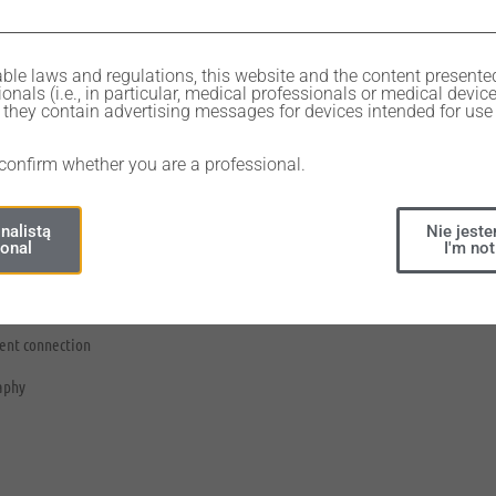
ble laws and regulations, this website and the content presente
onals (i.e., in particular, medical professionals or medical devic
they contain advertising messages for devices intended for use 
 confirm whether you are a professional.
iece implant for single & multiple unite restorations.
nalistą
Nie jeste
ional
I'm not
ll bone types
ent connection
aphy