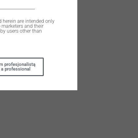
d herein are intended only
e marketers and their
by users other than
m profesjonalistą
 a professional