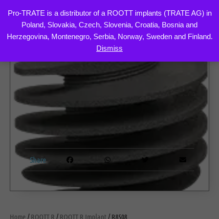
Pro-TRATE is a distributor of a ROOTT implants (TRATE AG) in
Poland, Slovakia, Czech, Slovenia, Croatia, Bosnia and
Skip
Herzegovina, Montenegro, Serbia, Norway, Sweden and Finland.
to
Dismiss
content
Share
Home
/
ROOTT R
/
ROOTT R Implant
/ R8508