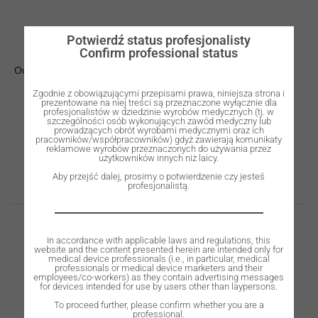
Potwierdź status profesjonalisty
Confirm professional status
Out of stock
Zgodnie z obowiązującymi przepisami prawa, niniejsza strona i
prezentowane na niej treści są przeznaczone wyłącznie dla
profesjonalistów w dziedzinie wyrobów medycznych (tj. w
szczególności osób wykonujących zawód medyczny lub
prowadzących obrót wyrobami medycznymi oraz ich
pracowników/współpracowników) gdyż zawierają komunikaty
reklamowe wyrobów przeznaczonych do używania przez
użytkowników innych niż laicy.
Description
Aby przejść dalej, prosimy o potwierdzenie czy jesteś
profesjonalistą.
Description
In accordance with applicable laws and regulations, this
website and the content presented herein are intended only for
medical device professionals (i.e., in particular, medical
professionals or medical device marketers and their
ROOTT R dental implant is a two-piece implant for single &
employees/co-workers) as they contain advertising messages
for devices intended for use by users other than laypersons.
multiple unite restorations.
To proceed further, please confirm whether you are a
professional.