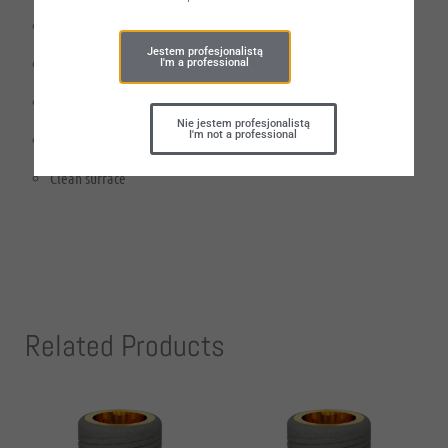
Excellent primary stability in all bone types
Jestem profesjonalistą
Self-tapping thread
I'm a professional
Reliable dental implant-abutment connection
Nie jestem profesjonalistą
I'm not a professional
Optimum
surface
micro-topography
Clean surface
Related Products