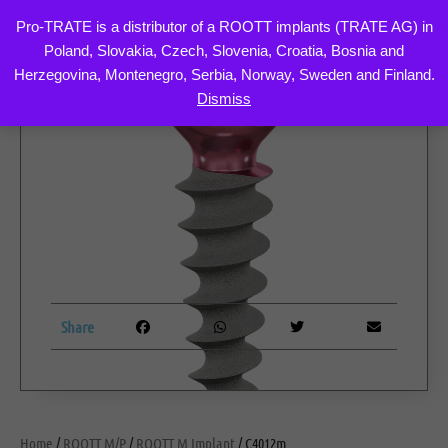
Pro-TRATE is a distributor of a ROOTT implants (TRATE AG) in
Poland, Slovakia, Czech, Slovenia, Croatia, Bosnia and
Skip
Herzegovina, Montenegro, Serbia, Norway, Sweden and Finland.
to
Dismiss
content
Share
Home
/
ROOTT M/P
/
ROOTT M Implant
/ C4012m