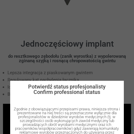
Jednoczęściowy implant
do resztkowego zębodołu (zanik wyrostka) z wypolerowaną
zginaną szyjką i rosnącą chropowatością gwintu
Lepsza integracja z piaskowanym gwintem
Regulowany kąt nachylenia łącznika
Potwierdź status profesjonalisty
Idealny do wąskich wyrostków
Confirm professional status
Brak efektu pompowania
Zgodnie z obowiązującymi przepisami prawa, niniejsza strona i
prezentowane na niej treści są przeznaczone wyłącznie dla
profesjonalistów w dziedzinie wyrobów medycznych (tj. w
szczególności osób wykonujących zawód medyczny lub
prowadzących obrót wyrobami medycznymi oraz ich
pracowników/współpracowników) gdyż zawierają komunikaty
reklamowe wyrobów przeznaczonych do używania przez